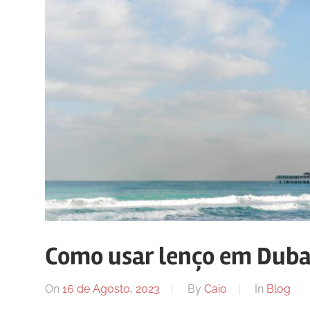
Como usar lenço em Duba
On
16 de Agosto, 2023
By
Caio
In
Blog