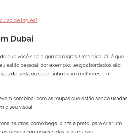
curso de inglês?
 em Dubai
sde que você siga algumas regras. Uma dica útil é que
u estilo pessoal; por exemplo, lenços bordados são
enços de seda ou seda-linho ficam melhores em
evem combinar com as roupas que estão sendo usadas;
m o seu visual.
ns neutros, como bege, cinza e preto, para criar um
r estragar a composição das suas roupas.