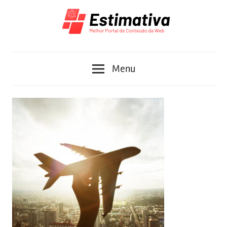
Skip
to
content
Melhor
Estimativa
Portal
Menu
de
Conteúdo
da
Web
2