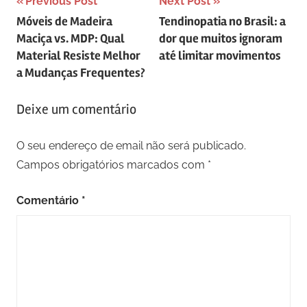
Navegação
Previous Post
Next Post
Móveis de Madeira
Tendinopatia no Brasil: a
de
Maciça vs. MDP: Qual
dor que muitos ignoram
artigos
Material Resiste Melhor
até limitar movimentos
a Mudanças Frequentes?
Deixe um comentário
O seu endereço de email não será publicado.
Campos obrigatórios marcados com
*
Comentário
*