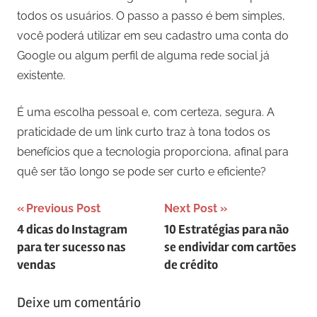
todos os usuários. O passo a passo é bem simples,
você poderá utilizar em seu cadastro uma conta do
Google ou algum perfil de alguma rede social já
existente.
É uma escolha pessoal e, com certeza, segura. A
praticidade de um link curto traz à tona todos os
benefícios que a tecnologia proporciona, afinal para
quê ser tão longo se pode ser curto e eficiente?
Navegação
Previous Post
Next Post
4 dicas do Instagram
10 Estratégias para não
de
para ter sucesso nas
se endividar com cartões
artigos
vendas
de crédito
Deixe um comentário