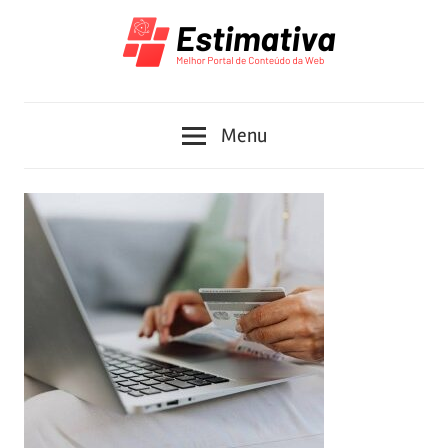
Skip
to
content
Melhor
Estimativa
Portal
Menu
de
Conteúdo
da
Web
2