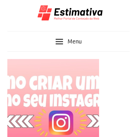
Skip
to
content
Melhor
Estimativa
Portal
Menu
de
Conteúdo
da
Web
2