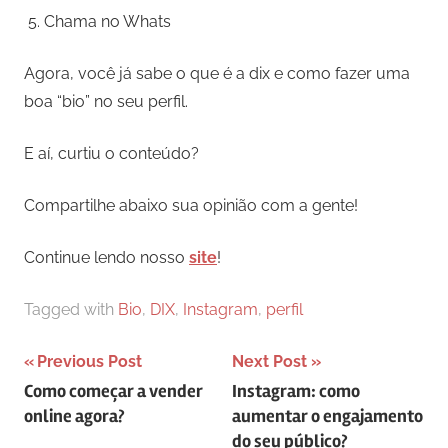
Chama no Whats
Agora, você já sabe o que é a dix e como fazer uma
boa “bio” no seu perfil.
E aí, curtiu o conteúdo?
Compartilhe abaixo sua opinião com a gente!
Continue lendo nosso
site
!
Tagged with
Bio
,
DIX
,
Instagram
,
perfil
Navegação
Previous Post
Next Post
Como começar a vender
Instagram: como
de
online agora?
aumentar o engajamento
artigos
do seu público?