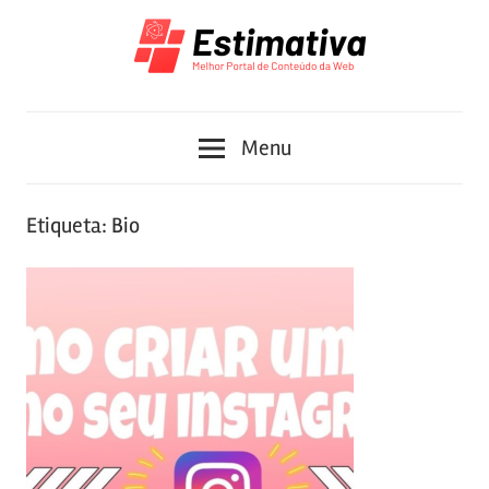
Skip
to
content
Melhor
Estimativa
Portal
Menu
de
Conteúdo
da
Etiqueta:
Bio
Web
2