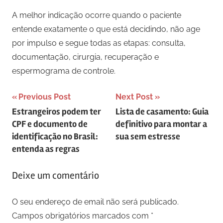
A melhor indicação ocorre quando o paciente
entende exatamente o que está decidindo, não age
por impulso e segue todas as etapas: consulta,
documentação, cirurgia, recuperação e
espermograma de controle.
Navegação
Previous Post
Next Post
Estrangeiros podem ter
Lista de casamento: Guia
de
CPF e documento de
definitivo para montar a
artigos
identificação no Brasil:
sua sem estresse
entenda as regras
Deixe um comentário
O seu endereço de email não será publicado.
Campos obrigatórios marcados com
*