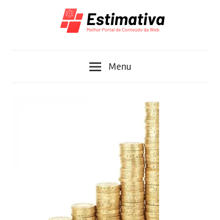
Skip
to
content
Melhor
Estimativa
Portal
Menu
de
Conteúdo
da
Web
2