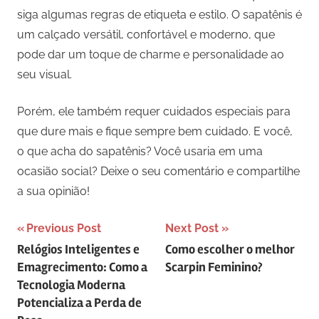
siga algumas regras de etiqueta e estilo. O sapatênis é
um calçado versátil, confortável e moderno, que
pode dar um toque de charme e personalidade ao
seu visual.
Porém, ele também requer cuidados especiais para
que dure mais e fique sempre bem cuidado. E você,
o que acha do sapatênis? Você usaria em uma
ocasião social? Deixe o seu comentário e compartilhe
a sua opinião!
Navegação
Previous Post
Next Post
Relógios Inteligentes e
Como escolher o melhor
de
Emagrecimento: Como a
Scarpin Feminino?
artigos
Tecnologia Moderna
Potencializa a Perda de