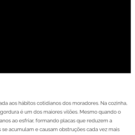
ada aos hábitos cotidianos dos moradores. Na cozinha,
e gordura é um dos maiores vilões. Mesmo quando o
 canos ao esfriar, formando placas que reduzem a
s se acumulam e causam obstruções cada vez mais