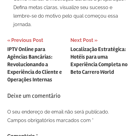
Defina metas claras, visualize seu sucesso e
lembre-se do motivo pelo qual começou essa
jornada.
Navegação
Previous Post
Next Post
IPTV Online para
Localização Estratégica:
de
Agências Bancárias:
Hotéis para uma
artigos
Revolucionando a
Experiência Completa no
Experiência do Cliente e
Beto Carrero World
Operações Internas
Deixe um comentário
O seu endereço de email não será publicado.
Campos obrigatórios marcados com
*