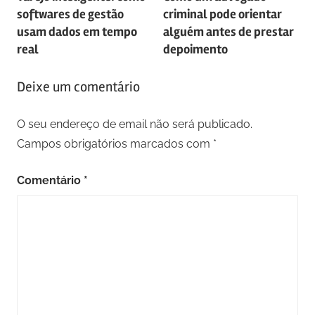
de
softwares de gestão
criminal pode orientar
artigos
usam dados em tempo
alguém antes de prestar
real
depoimento
Deixe um comentário
O seu endereço de email não será publicado.
Campos obrigatórios marcados com
*
Comentário
*