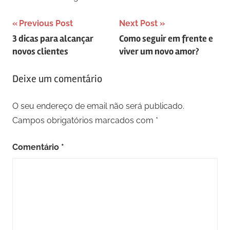
Navegação
Previous Post
Next Post
3 dicas para alcançar
Como seguir em frente e
de
novos clientes
viver um novo amor?
artigos
Deixe um comentário
O seu endereço de email não será publicado.
Campos obrigatórios marcados com
*
Comentário
*