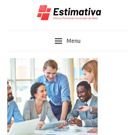
Skip
to
content
Melhor
Estimativa
Portal
Menu
de
Conteúdo
da
Web
2