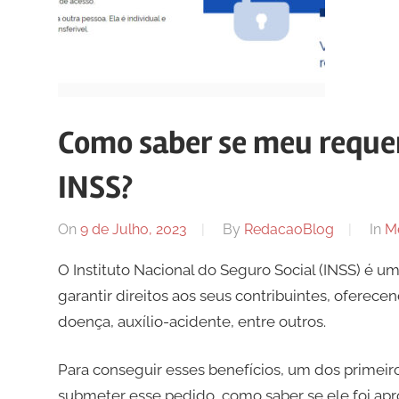
Como saber se meu reque
INSS?
On
9 de Julho, 2023
By
RedacaoBlog
In
Me
O Instituto Nacional do Seguro Social (INSS) é u
garantir direitos aos seus contribuintes, oferece
doença, auxílio-acidente, entre outros.
Para conseguir esses benefícios, um dos primeir
submeter esse pedido, como saber se ele foi ap