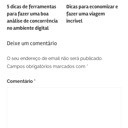
5 dicas de ferramentas
Dicas para economizar e
de
para fazer uma boa
fazer uma viagem
artigos
análise de concorrência
incrível
no ambiente digital
Deixe um comentário
O seu endereço de email não será publicado.
Campos obrigatórios marcados com
*
Comentário
*