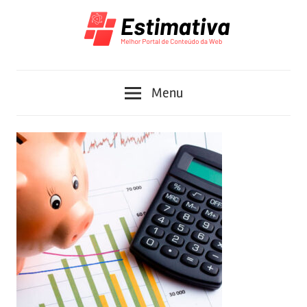
Skip
to
content
Melhor
Estimativa
Portal
Menu
de
Conteúdo
da
Web
2