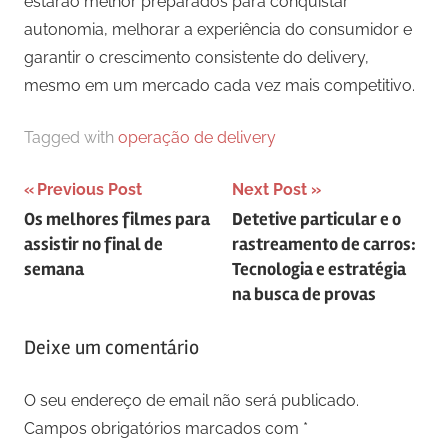
estarão melhor preparados para conquistar
autonomia, melhorar a experiência do consumidor e
garantir o crescimento consistente do delivery,
mesmo em um mercado cada vez mais competitivo.
Tagged with
operação de delivery
Navegação
Previous Post
Next Post
Os melhores filmes para
Detetive particular e o
de
assistir no final de
rastreamento de carros:
artigos
semana
Tecnologia e estratégia
na busca de provas
Deixe um comentário
O seu endereço de email não será publicado.
Campos obrigatórios marcados com
*