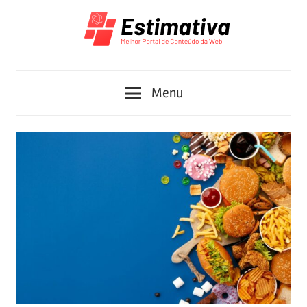
Skip
to
content
Melhor
Estimativa
Portal
Menu
de
Conteúdo
da
Web
2