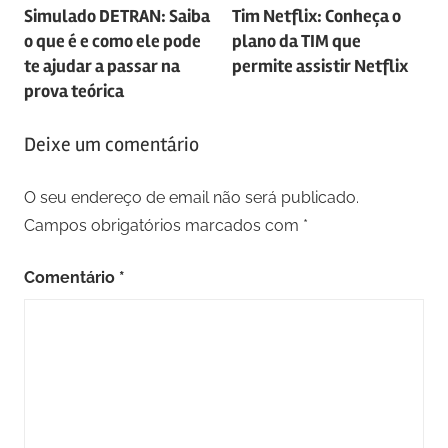
Simulado DETRAN: Saiba
Tim Netflix: Conheça o
de
o que é e como ele pode
plano da TIM que
artigos
te ajudar a passar na
permite assistir Netflix
prova teórica
Deixe um comentário
O seu endereço de email não será publicado.
Campos obrigatórios marcados com
*
Comentário
*