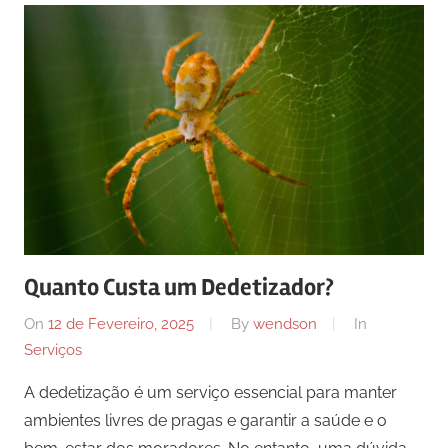
Quanto Custa um Dedetizador?
On
12 de Fevereiro, 2025
By
wendson
In
Serviços
A dedetização é um serviço essencial para manter
ambientes livres de pragas e garantir a saúde e o