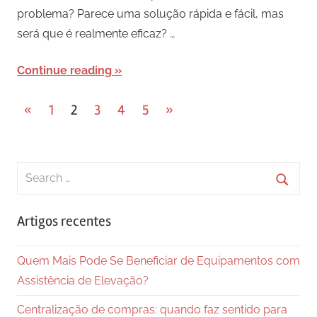
problema? Parece uma solução rápida e fácil, mas
será que é realmente eficaz? …
Continue reading
Paginação
Previous
Next
«
1
2
3
4
5
»
Posts
Posts
dos
conteúdos
Search
for:
Searc
Artigos recentes
Quem Mais Pode Se Beneficiar de Equipamentos com
Assistência de Elevação?
Centralização de compras: quando faz sentido para