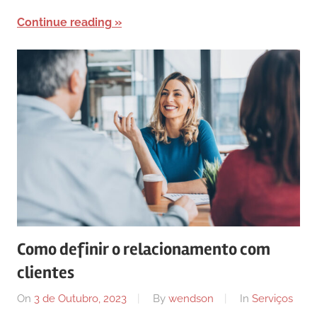
Continue reading
Como definir o relacionamento com
clientes
On
3 de Outubro, 2023
By
wendson
In
Serviços