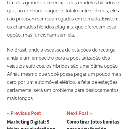
Um dos grandes diferenciais dos modelos híbridos é
que, ao contrário daqueles totalmente elétricos, eles
não precisam ser recarregados em tomada. Existem
os chamados híbridos plug-ins, que oferecem essa
opção, mas funcionam sem ela.
No Brasil, onde a escassez de estações de recarga
ainda é um empecilho para a popularização dos
veículos elétricos, os híbridos são uma ótima opção.
Afinal, mesmo que você possa pagar um pouco mais
caro por um automóvel elétrico, a falta de estações,
certamente, será um problema para deslocamentos
mais longos
Navegação
Previous Post
Next Post
Marketing Digital: 9
Como tirar fotos bonitas
de
ideias que ajudarão no
para o seu feed do