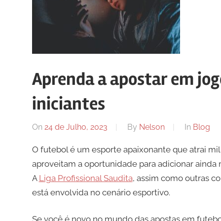
Aprenda a apostar em jog
iniciantes
On
24 de Julho, 2023
By
Nelson
In
Blog
O futebol é um esporte apaixonante que atrai mi
aproveitam a oportunidade para adicionar ainda 
A
Liga Profissional Saudita
, assim como outras c
está envolvida no cenário esportivo.
Se você é novo no mundo das apostas em futebol