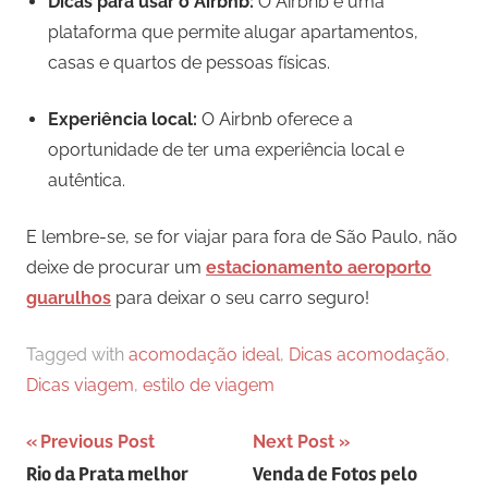
Dicas para usar o Airbnb:
O Airbnb é uma
plataforma que permite alugar apartamentos,
casas e quartos de pessoas físicas.
Experiência local:
O Airbnb oferece a
oportunidade de ter uma experiência local e
autêntica.
E lembre-se, se for viajar para fora de São Paulo, não
deixe de procurar um
estacionamento aeroporto
guarulhos
para deixar o seu carro seguro!
Tagged with
acomodação ideal
,
Dicas acomodação
,
Dicas viagem
,
estilo de viagem
Navegação
Previous Post
Next Post
Rio da Prata melhor
Venda de Fotos pelo