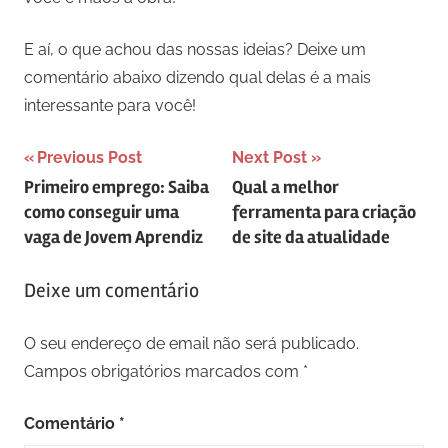
E aí, o que achou das nossas ideias? Deixe um
comentário abaixo dizendo qual delas é a mais
interessante para você!
Navegação
Previous Post
Next Post
Primeiro emprego: Saiba
Qual a melhor
de
como conseguir uma
ferramenta para criação
artigos
vaga de Jovem Aprendiz
de site da atualidade
Deixe um comentário
O seu endereço de email não será publicado.
Campos obrigatórios marcados com
*
Comentário
*