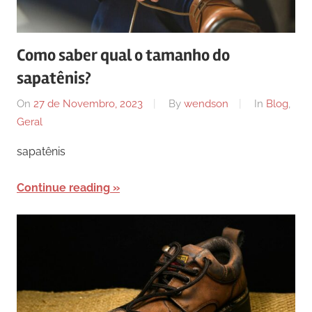
Como saber qual o tamanho do
sapatênis?
On
27 de Novembro, 2023
By
wendson
In
Blog
,
Geral
sapatênis
Continue reading