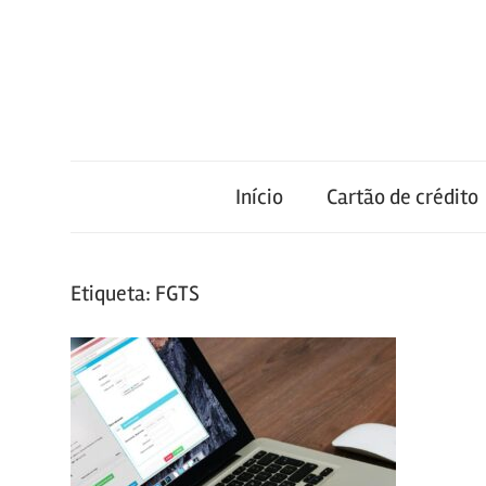
Skip
to
content
Melhor
Estimativa
Portal
de
Início
Cartão de crédito
Conteúdo
da
Web
Etiqueta:
FGTS
2