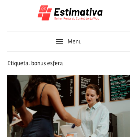
Skip
to
content
Melhor
Estimativa
Portal
Menu
de
Conteúdo
da
Etiqueta:
bonus esfera
Web
2