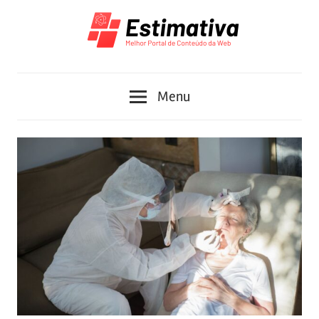
Skip
to
content
Melhor
Estimativa
Portal
Menu
de
Conteúdo
da
Web
2