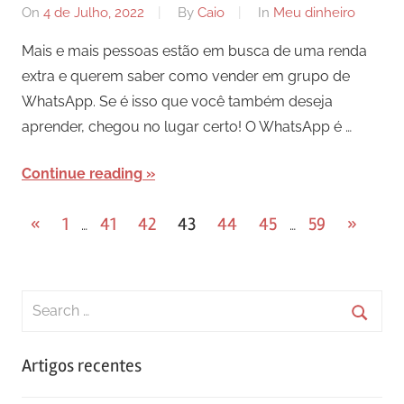
On
4 de Julho, 2022
By
Caio
In
Meu dinheiro
Mais e mais pessoas estão em busca de uma renda
extra e querem saber como vender em grupo de
WhatsApp. Se é isso que você também deseja
aprender, chegou no lugar certo! O WhatsApp é …
Continue reading
Paginação
Previous
Next
«
1
41
42
43
44
45
59
»
…
…
Posts
Posts
dos
conteúdos
Search
for:
Searc
Artigos recentes